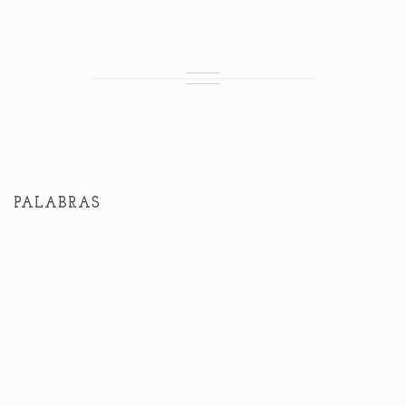
PALABRAS
Cuando el arte es una manera de expresión, la
fotografía es mi forma, y la cámara, mi
instrumento
Mercedes Fittipaldi